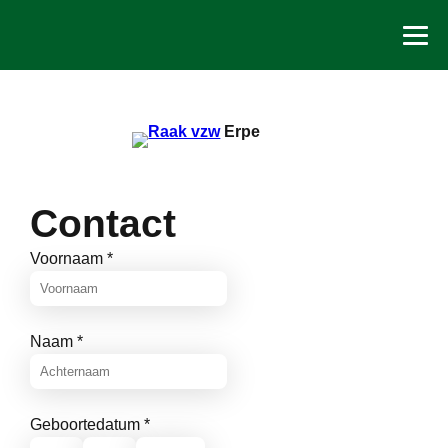
Spring
naar
de
inhoud
Erpe
Contact
Voornaam
*
Naam
*
Geboortedatum
*