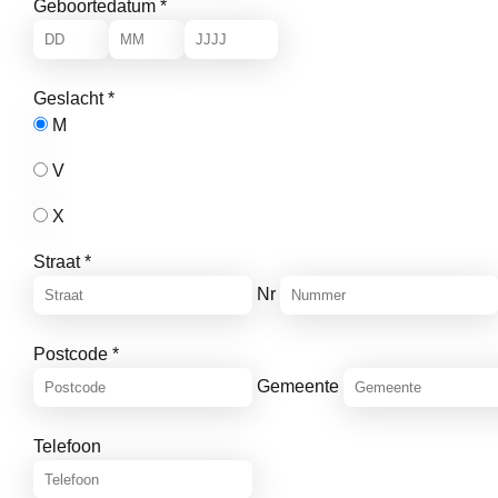
Geboortedatum
*
Geslacht
*
M
V
X
Straat
*
Nr
Postcode
*
Gemeente
Telefoon