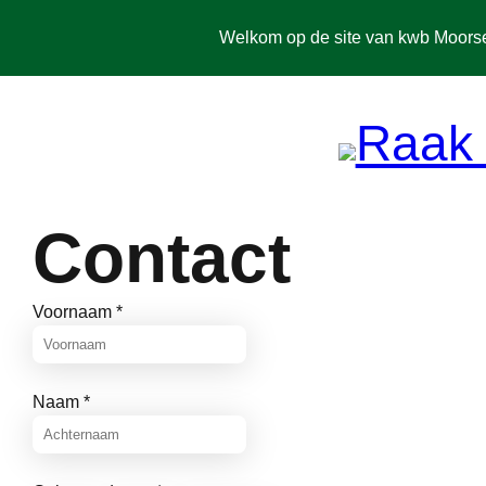
Spring
naar
Welkom op de site van kwb Moors
de
inhoud
Contact
Voornaam
*
Naam
*