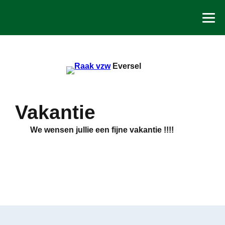
Spring
naar
de
inhoud
Eversel
Vakantie
We wensen jullie een fijne vakantie !!!!