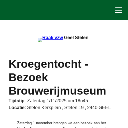
Spring
naar
de
inhoud
Geel Stelen
Kroegentocht -
Bezoek
Brouwerijmuseum
Tijdstip:
Zaterdag 1/11/2025 om 18u45
Locatie:
Stelen Kerkplein , Stelen 19 , 2440 GEEL
Zaterdag 1 november brengen we een bezoek aan het