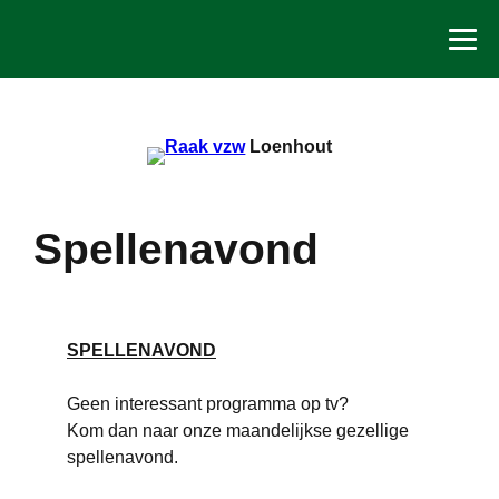
Spring
naar
de
inhoud
Loenhout
Spellenavond
SPELLENAVOND
Geen interessant programma op tv?
Kom dan naar onze maandelijkse gezellige
spellenavond.