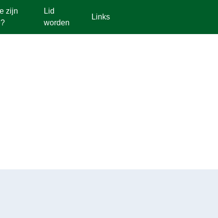
e zijn
Lid
Links
?
worden