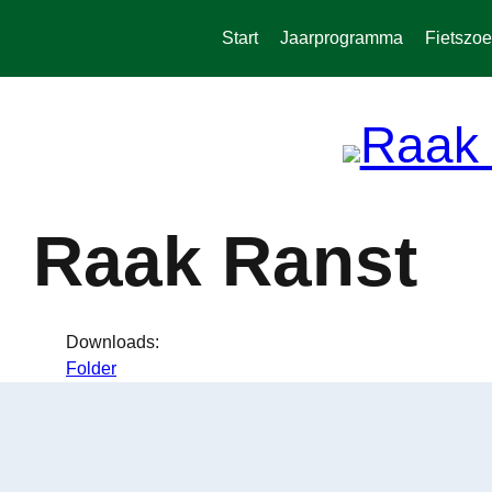
Spring
naar
Start
Jaarprogramma
Fietszoe
de
inhoud
Raak Ranst
Downloads:
Folder