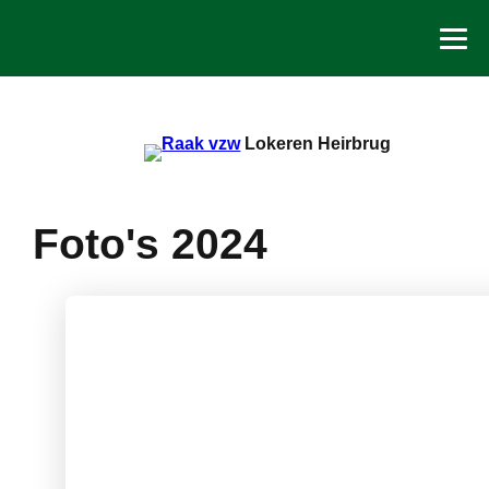
Spring
naar
de
inhoud
Lokeren Heirbrug
Foto's 2024