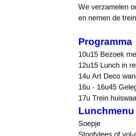
We verzamelen om
en nemen de trein
Programma
10u15 Bezoek me
12u15 Lunch in re
14u Art Deco wan
16u - 16u45 Geleg
17u Trein huiswaa
Lunchmenu
Soepje
Stoofvlees of vol-