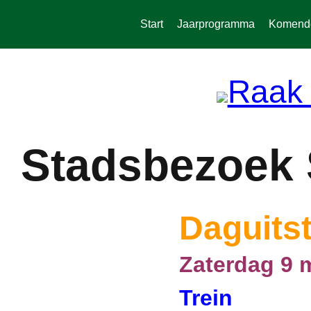
Spring
naar
Start
Jaarprogramma
Komende 
de
inhoud
Stadsbezoek 
Daguitst
Zaterdag 9 
Trein