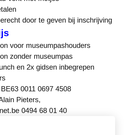
etalen
recht door te geven bij inschrijving
js
soon voor museumpashouders
soon zonder museumpas
unch en 2x gidsen inbegrepen
rs
p BE63 0011 0697 4508
 Alain Pieters,
net.be
0494 68 01 40