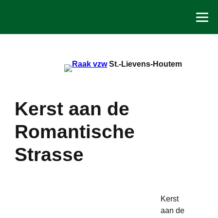
Spring
naar
de
inhoud
St.-Lievens-Houtem
Kerst aan de
Romantische
Strasse
Kerst
aan de