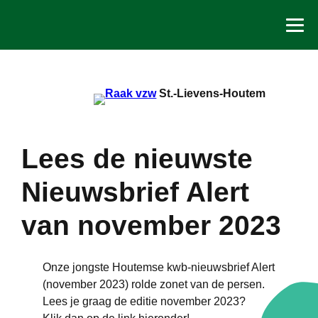
Spring
naar
de
inhoud
St.-Lievens-Houtem
Lees de nieuwste
Nieuwsbrief Alert
van november 2023
Onze jongste Houtemse kwb-nieuwsbrief Alert
(november 2023) rolde zonet van de persen.
Lees je graag de editie november 2023?