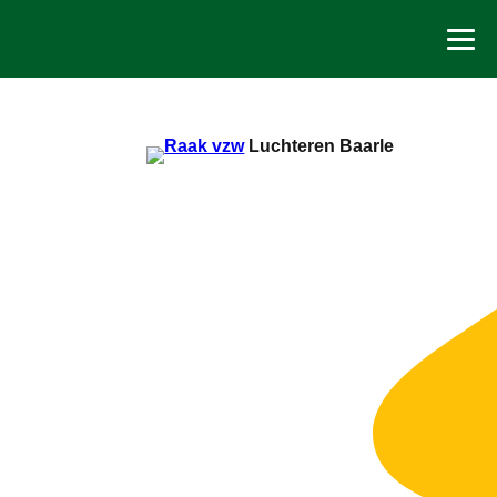
Spring
naar
de
inhoud
Luchteren Baarle