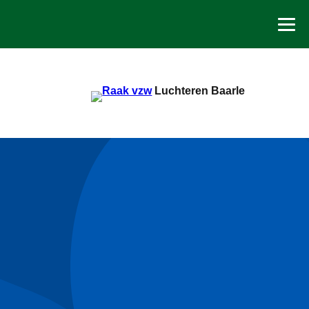
Spring
naar
de
inhoud
Luchteren Baarle