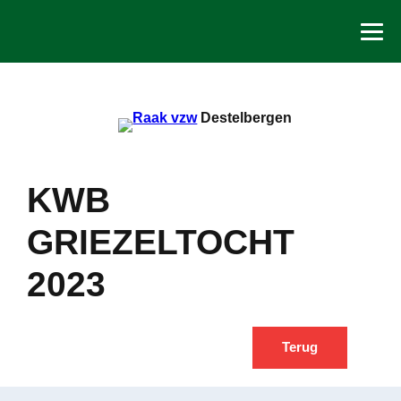
Spring
naar
de
inhoud
Destelbergen
KWB
GRIEZELTOCHT
2023
Terug