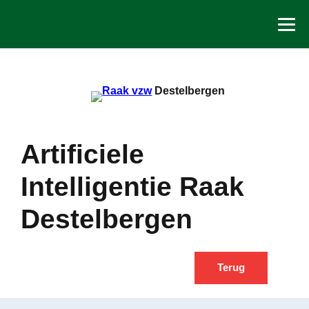
Spring
naar
de
inhoud
Destelbergen
Artificiele
Intelligentie Raak
Destelbergen
Terug