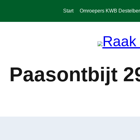
Spring
naar
Start
Omroepers KWB Destelbe
de
inhoud
Paasontbijt 2