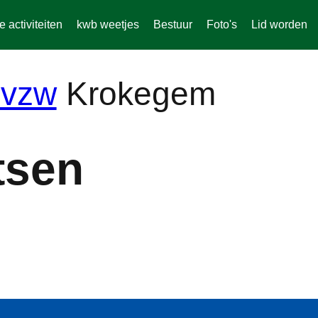
activiteiten
kwb weetjes
Bestuur
Foto's
Lid worden
Krokegem
tsen