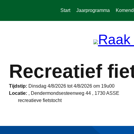
Spring
naar
Start
Jaarprogramma
Komende 
de
inhoud
Recreatief fie
Tijdstip:
Dinsdag 4/8/2026 tot 4/8/2026 om 19u00
Locatie:
, Dendermondsesteenweg 44 , 1730 ASSE
recreatieve fietstocht