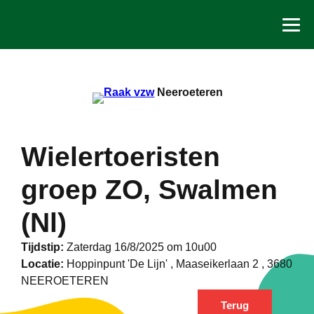
Spring
naar
de
inhoud
Neeroeteren
Wielertoeristen
groep ZO, Swalmen
(Nl)
Tijdstip:
Zaterdag 16/8/2025 om 10u00
Locatie:
Hoppinpunt 'De Lijn' , Maaseikerlaan 2 , 3680
NEEROETEREN
Terug