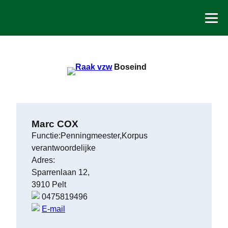
Spring
naar
de
inhoud
Boseind
Marc COX
Functie:Penningmeester,Korpus
verantwoordelijke
Adres:
Sparrenlaan 12,
3910 Pelt
0475819496
E-mail