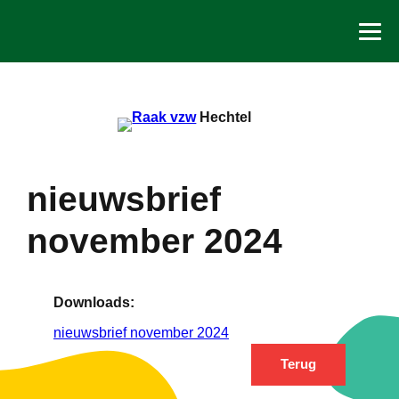
Spring
naar
de
inhoud
Hechtel
nieuwsbrief
november 2024
Downloads:
nieuwsbrief november 2024
Terug