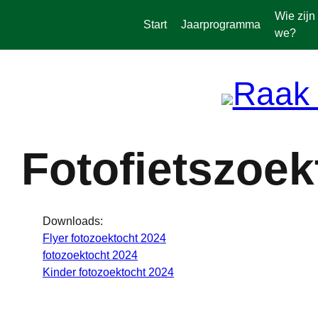
Spring
Wie zijn
naar
Start
Jaarprogramma
we?
de
inhoud
Fotofietszoek
Downloads:
Flyer fotozoektocht 2024
fotozoektocht 2024
Kinder fotozoektocht 2024