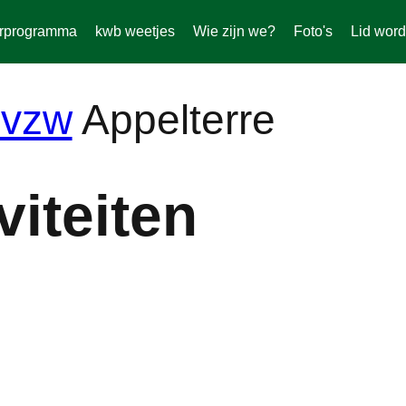
rprogramma
kwb weetjes
Wie zijn we?
Foto's
Lid wor
Appelterre
iteiten