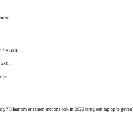
oaden
m 19 u30.
9u30.
rre.
ig ? Klaar om er samen met ons ook in 2026 terug een lap op te geven? 