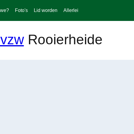
 we?
Foto's
Lid worden
Allerlei
Rooierheide