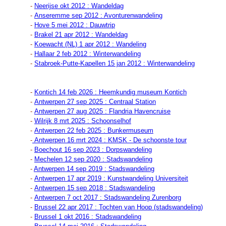
-
Neerijse okt 2012 : Wandeldag
-
Anseremme sep 2012 : Avonturenwandeling
-
Hove 5 mei 2012 : Dauwtrip
-
Brakel 21 apr 2012 : Wandeldag
-
Koewacht (NL) 1 apr 2012 : Wandeling
-
Hallaar 2 feb 2012 : Winterwandeling
-
Stabroek-Putte-Kapellen 15 jan 2012 : Winterwandeling
-
Kontich 14 feb 2026 : Heemkundig museum Kontich
-
Antwerpen 27 sep 2025 : Centraal Station
-
Antwerpen 27 aug 2025 : Flandria Havencruise
-
Wilrijk 8 mrt 2025 : Schoonselhof
-
Antwerpen 22 feb 2025 : Bunkermuseum
-
Antwerpen 16 mrt 2024 : KMSK - De schoonste tour
-
Boechout 16 sep 2023 : Dorpswandeling
-
Mechelen 12 sep 2020 : Stadswandeling
-
Antwerpen 14 sep 2019 : Stadswandeling
-
Antwerpen 17 apr 2019 : Kunstwandeling Universiteit
-
Antwerpen 15 sep 2018 : Stadswandeling
-
Antwerpen 7 oct 2017 : Stadswandeling Zurenborg
-
Brussel 22 apr 2017 : Tochten van Hoop (stadswandeling)
-
Brussel 1 okt 2016 : Stadswandeling