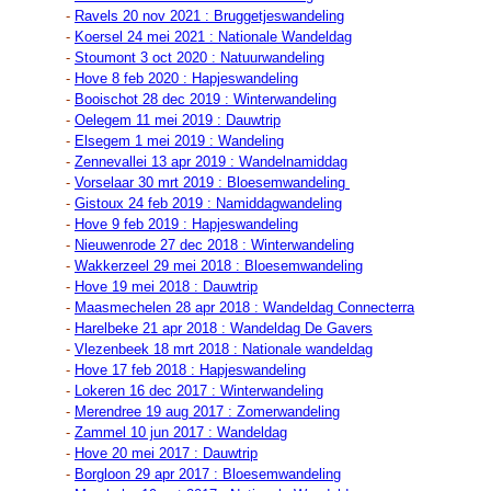
-
Ravels 20 nov 2021 : Bruggetjeswandeling
-
Koersel 24 mei 2021 : Nationale Wandeldag
-
Stoumont 3 oct 2020 : Natuurwandeling
-
Hove 8 feb 2020 : Hapjeswandeling
-
Booischot 28 dec 2019 : Winterwandeling
-
Oelegem 11 mei 2019 : Dauwtrip
-
Elsegem 1 mei 2019 : Wandeling
-
Zennevallei 13 apr 2019 : Wandelnamiddag
-
Vorselaar 30 mrt 2019 : Bloesemwandeling
-
Gistoux 24 feb 2019 : Namiddagwandeling
-
Hove 9 feb 2019 : Hapjeswandeling
-
Nieuwenrode 27 dec 2018 : Winterwandeling
-
Wakkerzeel 29 mei 2018 : Bloesemwandeling
-
Hove 19 mei 2018 : Dauwtrip
-
Maasmechelen 28 apr 2018 : Wandeldag Connecterra
-
Harelbeke 21 apr 2018 : Wandeldag De Gavers
-
Vlezenbeek 18 mrt 2018 : Nationale wandeldag
-
Hove 17 feb 2018 : Hapjeswandeling
-
Lokeren 16 dec 2017 : Winterwandeling
-
Merendree 19 aug 2017 : Zomerwandeling
-
Zammel 10 jun 2017 : Wandeldag
-
Hove 20 mei 2017 : Dauwtrip
-
Borgloon 29 apr 2017 : Bloesemwandeling