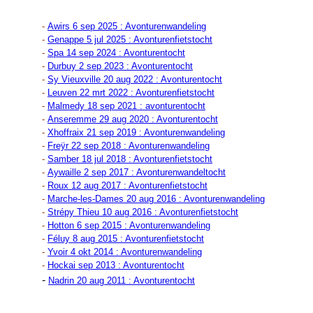
-
Awirs 6 sep 2025 : Avonturenwandeling
-
Genappe 5 jul 2025 : Avonturenfietstocht
-
Spa 14 sep 2024 : Avonturentocht
-
Durbuy 2 sep 2023 : Avonturentocht
-
Sy Vieuxville 20 aug 2022 : Avonturentocht
-
Leuven 22 mrt 2022 : Avonturenfietstocht
-
Malmedy 18 sep 2021 : avonturentocht
-
Anseremme 29 aug 2020 : Avonturentocht
-
Xhoffraix 21 sep 2019 : Avonturenwandeling
-
Freÿr 22 sep 2018 : Avonturenwandeling
-
Samber 18 jul 2018 : Avonturenfietstocht
-
Aywaille 2 sep 2017 : Avonturenwandeltocht
-
Roux 12 aug 2017 : Avonturenfietstocht
-
Marche-les-Dames 20 aug 2016 : Avonturenwandeling
-
Strépy Thieu 10 aug 2016 : Avonturenfietstocht
-
Hotton 6 sep 2015 : Avonturenwandeling
-
Féluy 8 aug 2015 : Avonturenfietstocht
-
Yvoir 4 okt 2014 : Avonturenwandeling
-
Hockai sep 2013 : Avonturentocht
-
Nadrin 20 aug 2011 : Avonturentocht