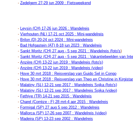
-
Zedelgem 27-29 jun 2009 : Fietsweekend
-
Leysin (CH) 17-26 jun 2026 : Wandelreis
-
Vierhouten (NL) 17-21 oct 2025 : Mini-wandelreis
-
Brilon (D) 20-24 oct 2024 : Mini-wandelreis
-
Bad Hofgastein (AT) 8-18 jun 2023 : Wandelreis
-
Sankt Moritz (CH) 27 aug - 5 sep 2021 : Wandelreis (foto's
)
-
Sankt Moritz (CH) 27 aug - 5 sep 2021 : Vakantiebeelden van Int
-
Anzère (CH) 13-22 jun 2019 : Wandelreis (foto's)
-
Anzère (CH) 13-22 jun 2019 : Wandelreis (video)
-
Hove 30 mrt 2018 : Reisverslag van Guido Sel in Congo
-
Hove 30 mrt 2018 : Reisverslag van Theo en Christine in Kirgista
-
Malatiny (SL) 12-21 sep 2017 : Wandelreis Sojka (foto's)
-
Malatiny (SL) 12-21 sep 2017 : Wandelreis Sojka (video)
-
Fethiye (TR) 14-21 sep 2015 : Wandelreis
-
Charel (Corrèze - F) 28 mrt-4 apr 2015 : Wandelreis
-
Formigal (SP) 27 aug 5 sep 2012 : Wandelreis
-
Mallorca (SP) 17-26 sep 2007 : Wandelreis (video)
-
Madeira (SP) 13-23 sep 2002 : Wandelreis