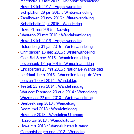
-
Meerbeke 19 mrt 2017 : Nationale Wandeldag
-
Hove 18 feb 2017 : Hapjeswandeling
-
Schiplaken 29 jan
2017 : Winterwandeling
-
Zandhoven 20 nov 2016 : Winterwandeling
-
Schellebelle 2 jul 2016 : Wandeldag
-
Hove 21 mei 2016 : Dauwtrip
-
Westerlo 20 mrt 2016 : Wandelnamiddag
-
Hove 13 feb 2016 : Hapjeswandeling
-
Huldenberg 31 jan 2016 : Winterwandeling
-
Grimbergen 13 dec 2015 : Winterwandeling
-
Geel-Bel 8 nov 2015 : Wandelnamiddag
-
Lovenhoek 12 apr 2015 : Wandelnamiddag
-
Engsbergen 15 mrt 2015 : Nationale Wandeldag
-
Leefdaal 1 mrt
2015 : Wandeling langs de Voer
-
Leuven 17 okt 2014 : Wandeldag
-
Testelt 22 sep 2014 : Wandelmiddag
-
Wouwse Plantage 20 aug 2014 : Wandeldag
-
Wezemaal 22 dec 2013 : Winterwandeling
-
Bierbeek sep 2013 : Wandeldag
-
Boom mei 2
013 : Wandelmiddag
-
Hove apr 2013 : Wandeling Uilenbos
-
Harze apr 2013 : Wandeluitstap
-
Hove mrt
2013 : Wandeluitstap Kitango
-
Geraardsbergen dec 2012 : Wandeling