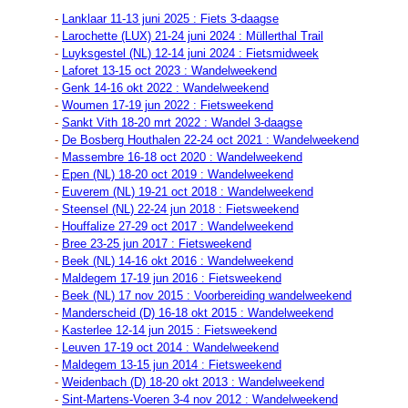
-
Lanklaar 11-13 juni 2025 : Fiets 3-daagse
-
Larochette (LUX) 21-24 juni 2024 : Müllerthal Trail
-
Luyksgestel (NL) 12-14 juni 2024 : Fietsmidweek
-
Laforet 13-15 oct 2023 : Wandelweekend
-
Genk 14-16 okt 2022 : Wandelweekend
-
Woumen 17-19 jun 2022 : Fietsweekend
-
Sankt Vith 18-20 mrt 2022 : Wandel 3-daagse
-
De Bosberg Houthalen 22-24 oct 2021 : Wandelweekend
-
Massembre 16-18 oct 2020 : Wandelweekend
-
Epen (NL) 18-20 oct 2019 : Wandelweekend
-
Euverem (NL) 19-21 oct 2018 : Wandelweekend
-
Steensel (NL) 22-24 jun 2018 : Fietsweekend
-
Houffalize 27-29 oct 2017 : Wandelweekend
-
Bree 23-25 jun 2017 : Fietsweekend
-
Beek (NL) 14-16 okt 2016 : Wandelweekend
-
Maldegem 17-19 jun 2016 : Fietsweekend
-
Beek (NL) 17 nov 2015 : Voorbereiding wandelweekend
-
Manderscheid (D) 16-18 okt 2015 : Wandelweekend
-
Kasterlee 12-14 jun 2015 : Fietsweekend
-
Leuven 17-19 oct 2014 : Wandelweekend
-
Maldegem 13-15 jun
2014 : Fietsweekend
-
Weidenbach (D) 18-20 okt 2013 : Wandelweekend
-
Sint-Martens-Voeren 3-4 nov 2012 : Wandelweekend