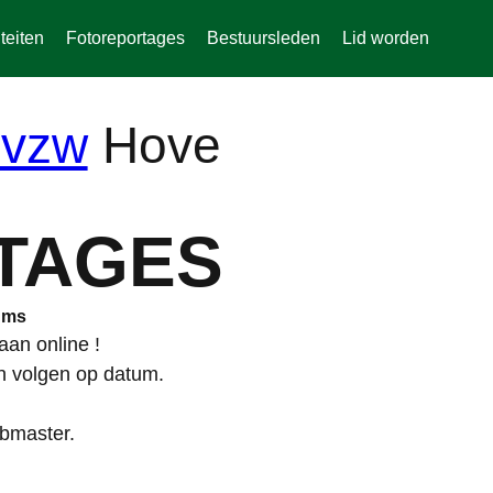
teiten
Fotoreportages
Bestuursleden
Lid worden
Hove
TAGES
ums
an online !
n volgen op datum.
ebmaster.