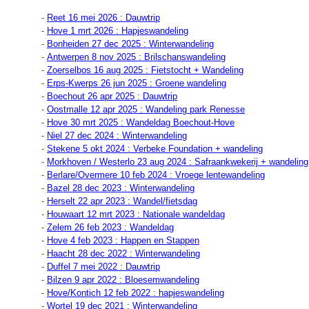
-
Reet 16 mei 2026 : Dauwtrip
-
Hove 1 mrt 2026 : Hapjeswandeling
-
Bonheiden 27 dec 2025 : Winterwandeling
-
Antwerpen 8 nov 2025 : Brilschanswandeling
-
Zoerselbos 16 aug 2025 : Fietstocht + Wandeling
-
Erps-Kwerps 26 jun 2025 : Groene wandeling
-
Boechout 26 apr 2025 : Dauwtrip
-
Oostmalle 12 apr 2025 : Wandeling park Renesse
-
Hove 30 mrt 2025 : Wandeldag Boechout-Hove
-
Niel 27 dec 2024 : Winterwandeling
-
Stekene 5 okt 2024 : Verbeke Foundation + wandeling
-
Morkhoven / Westerlo 23 aug 2024 : Safraankwekerij + wandeling
-
Berlare/Overmere 10 feb 2024 : Vroege lentewandeling
-
Bazel 28 dec 2023 : Winterwandeling
-
Herselt 22 apr 2023 : Wandel/fietsdag
-
Houwaart 12 mrt 2023 : Nationale wandeldag
-
Zelem 26 feb 2023 : Wandeldag
-
Hove 4 feb 2023 : Happen en Stappen
-
Haacht 28 dec 2022 : Winterwandeling
-
Duffel 7 mei 2022 : Dauwtrip
-
Bilzen 9 apr 2022 : Bloesemwandeling
-
Hove/Kontich 12 feb 2022 : hapjeswandeling
-
Wortel 19 dec 2021 : Winterwandeling