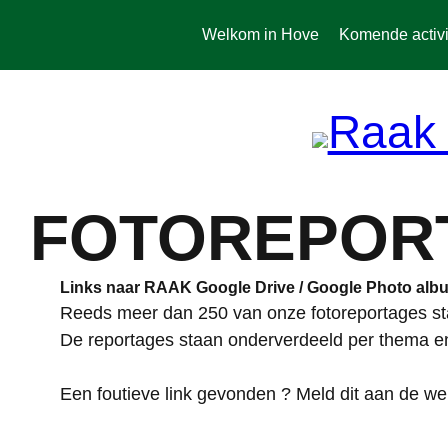
Spring
naar
Welkom in Hove
Komende activi
de
inhoud
FOTOREPOR
Links naar RAAK Google Drive / Google Photo alb
Reeds meer dan 250 van onze fotoreportages sta
De reportages staan onderverdeeld per thema e
Een foutieve link gevonden ? Meld dit aan de w