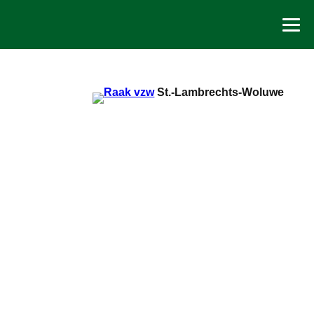
Spring
naar
de
inhoud
St.-Lambrechts-Woluwe