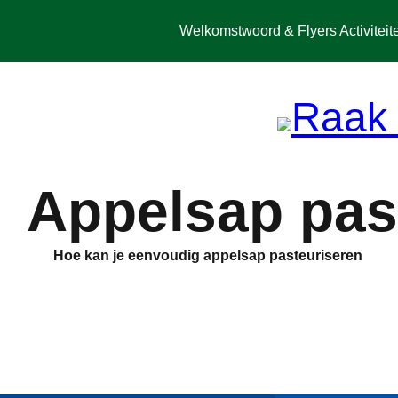
Spring
naar
Welkomstwoord & Flyers Activiteit
de
inhoud
Appelsap pas
Hoe kan je eenvoudig appelsap pasteuriseren