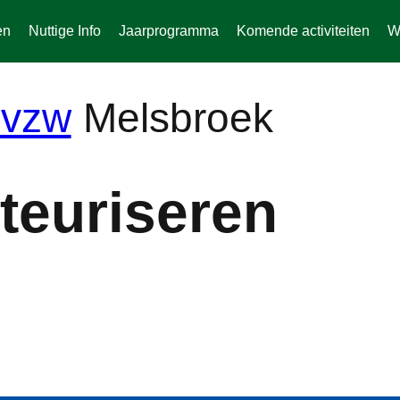
en
Nuttige Info
Jaarprogramma
Komende activiteiten
W
Melsbroek
teuriseren