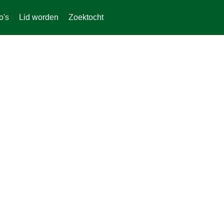
o's
Lid worden
Zoektocht