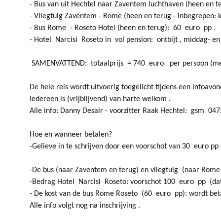
- Bus van uit Hechtel naar Zaventem luchthaven (heen en t
- Vliegtuig Zaventem - Rome (heen en terug
- inbegrepen: 
- Bus Rome - Roseto Hotel (heen en terug): 60 euro pp .
- Hotel Narcisi Roseto in vol pension: ontbijt , middag- 
SAMENVATTEND: totaalprijs = 740 euro per persoon (me
De hele reis wordt uitvoerig toegelicht tijdens een infoa
Iedereen is (vrijblijvend) van harte welkom .
Alle info: Danny Desair - voorzitter Raak Hechtel: gsm 047
Hoe en wanneer betalen?
-Gelieve in te schrijven door een voorschot van 30 euro 
-De bus (naar Zaventem en terug) en vliegtuig (naar Rome 
-Bedrag Hotel Narcisi Roseto: voorschot 100 euro pp (datu
- De kost van de bus Rome Roseto (60 euro pp): wordt bet
Alle info volgt nog na inschrijving .