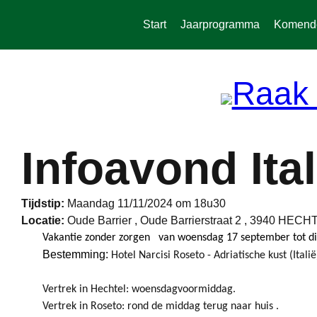
Spring
naar
Start
Jaarprogramma
Komende 
de
inhoud
Infoavond Ita
Tijdstip:
Maandag 11/11/2024 om 18u30
Locatie:
Oude Barrier , Oude Barrierstraat 2 , 3940 HECH
Vakantie zonder zorgen van woensdag 17 september tot d
Bestemming:
Hotel Narcisi Roseto - Adriatische kust (Italië
Vertrek in Hechtel: woensdagvoormiddag.
Vertrek in Roseto: rond de middag terug naar huis .