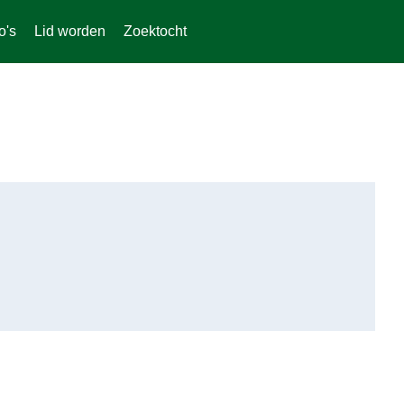
o's
Lid worden
Zoektocht