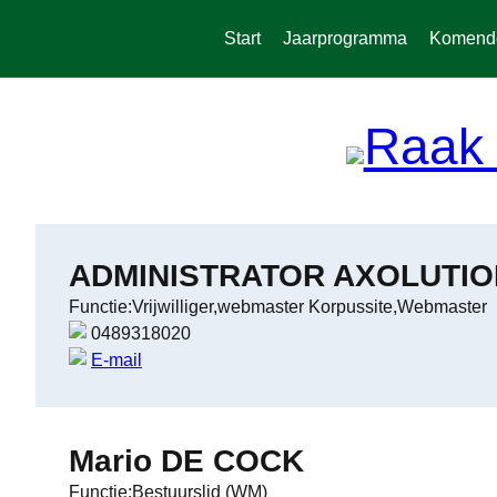
Spring
naar
Start
Jaarprogramma
Komende 
de
inhoud
ADMINISTRATOR AXOLUTIO
Functie:Vrijwilliger,webmaster Korpussite,Webmaster
0489318020
E-mail
Mario DE COCK
Functie:Bestuurslid (WM)