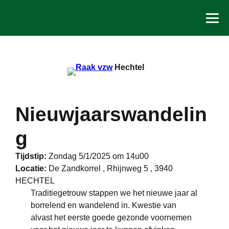
Spring
naar
de
inhoud
Hechtel
Nieuwjaarswandelin
g
Tijdstip:
Zondag 5/1/2025 om 14u00
Locatie:
De Zandkorrel , Rhijnweg 5 , 3940
HECHTEL
Traditiegetrouw stappen we het nieuwe jaar al
borrelend en wandelend in. Kwestie van
alvast het eerste goede gezonde voornemen